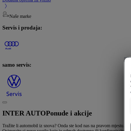
Naše marke
Servis i prodaja:
samo servis:
INTER AUTO
Ponude i akcije
Tražite li automobil iz snova? Onda ste kod nas na pravom mjestu.
Osigurajte si novo vozilo koje je odmah dostupno ili konfigurirajte