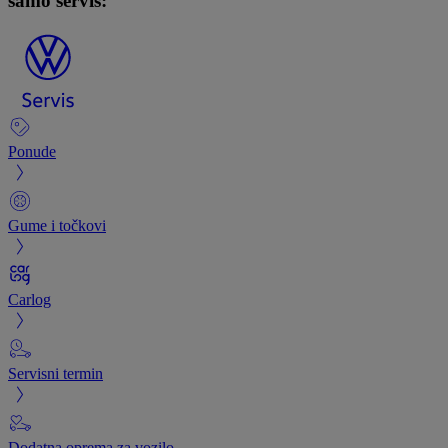
samo servis:
Ponude
Gume i točkovi
Carlog
Servisni termin
Dodatna oprema za vozilo