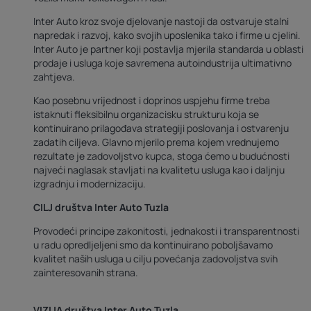
Inter Auto kroz svoje djelovanje nastoji da ostvaruje stalni
napredak i razvoj, kako svojih uposlenika tako i firme u cjelini.
Inter Auto je partner koji postavlja mjerila standarda u oblasti
prodaje i usluga koje savremena autoindustrija ultimativno
zahtjeva.
Kao posebnu vrijednost i doprinos uspjehu firme treba
istaknuti fleksibilnu organizacisku strukturu koja se
kontinuirano prilagođava strategiji poslovanja i ostvarenju
zadatih ciljeva. Glavno mjerilo prema kojem vrednujemo
rezultate je zadovoljstvo kupca, stoga ćemo u budućnosti
najveći naglasak stavljati na kvalitetu usluga kao i daljnju
izgradnju i modernizaciju.
CILJ društva Inter Auto Tuzla
Provodeći principe zakonitosti, jednakosti i transparentnosti
u radu opredljeljeni smo da kontinuirano poboljšavamo
kvalitet naših usluga u cilju povećanja zadovoljstva svih
zainteresovanih strana.
VIZIJA društva Inter Auto Tuzla