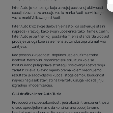
Inter Auto je kompanija koja u svojoj poslovnoj aktivnosti
specijalizovana za prodaju vozila marke Audi i servisiranje
vozila marki Volkswagen i Audi.
Inter Auto kroz svoje djelovanje nastoji da ostvaruje stalni
napredak i razvoj, kako svojih uposlenika tako i firme u cjelini.
Inter Auto je partner koji postavlja mjerila standarda u oblasti
prodaje i usluga koje savremena autoindustrija ultimativno
zahtjeva.
Kao posebnu vrijednost i doprinos uspjehu firme treba
istaknuti fleksibilnu organizacisku strukturu koja se
kontinuirano prilagođava strategiji poslovanja i ostvarenju
zadatih ciljeva. Glavno mjerilo prema kojem vrednujemo
rezultate je zadovoljstvo kupca, stoga ćemo u budućnosti
najveći naglasak stavljati na kvalitetu usluga kao i daljnju
izgradnju i modernizaciju.
CILJ društva Inter Auto Tuzla
Provodeći principe zakonitosti, jednakosti i transparentnosti
u radu opredljeljeni smo da kontinuirano poboljšavamo
kvalitet naših usluga u cilju povećanja zadovoljstva svih