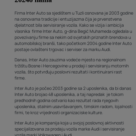
Firma Inter Auto sa sjedištem u Tuzli osnovana je 2003 godine
na osnovama tradicije i entuzijazma čija je prvenstvena
djelatnost bila servisiranje vozila. Kako se vizija i ambicija
vlasnika firme Inter Auto, g-dina Begić Muhameda ogledala u
povezivanju firme sa nekim od svjetskih priznatih brendova u
automobilskoj branši, tako početkom 2004 godine Inter Auto
postaje ovlašteni trgovac i serviser za marku Audi.
Danas, Inter Auto zauzima vodeće mjesto na regionalnom
tržištu Bosne i Hercegovine u prodaji i servisiranju motornih
vozila, što potvrđuju poslovni rezultati i kontinuirani rast
firme.
Inter Auto je počeo 2003 godine sa 2 uposlenika, da bi danas
Inter Auto brojao 48 uposlenika, a taj napredak je tokom
predhodnih godina ostvario kao rezultat rada njegovih
uposlenika, stalnim usavršavanjem, timskim radom, lojalnosti
firmi, te kroz vrijednosti organizaciske kulture.
Inter Auto je kompanija koja u svojoj poslovnoj aktivnosti
specijalizovana za prodaju vozila marke Audi i servisiranje
vozila marki Volkswagen i Audi.