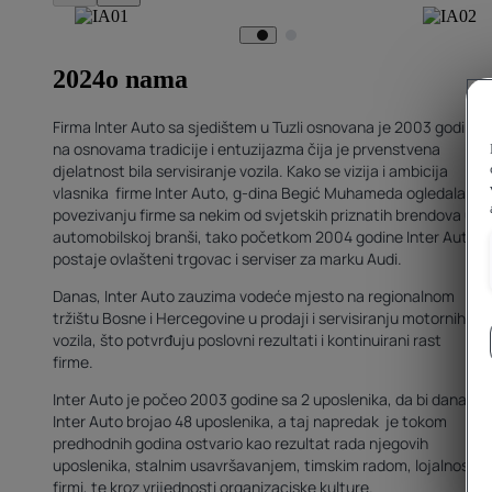
2024
o nama
Firma Inter Auto sa sjedištem u Tuzli osnovana je 2003 godine
na osnovama tradicije i entuzijazma čija je prvenstvena
djelatnost bila servisiranje vozila. Kako se vizija i ambicija
vlasnika firme Inter Auto, g-dina Begić Muhameda ogledala u
povezivanju firme sa nekim od svjetskih priznatih brendova u
automobilskoj branši, tako početkom 2004 godine Inter Auto
postaje ovlašteni trgovac i serviser za marku Audi.
Danas, Inter Auto zauzima vodeće mjesto na regionalnom
tržištu Bosne i Hercegovine u prodaji i servisiranju motornih
vozila, što potvrđuju poslovni rezultati i kontinuirani rast
firme.
Inter Auto je počeo 2003 godine sa 2 uposlenika, da bi danas
Inter Auto brojao 48 uposlenika, a taj napredak je tokom
predhodnih godina ostvario kao rezultat rada njegovih
uposlenika, stalnim usavršavanjem, timskim radom, lojalnosti
firmi, te kroz vrijednosti organizaciske kulture.