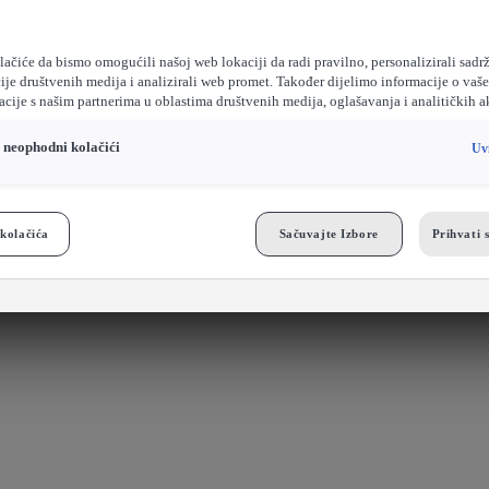
ačiće da bismo omogućili našoj web lokaciji da radi pravilno, personalizirali sadrž
ije društvenih medija i analizirali web promet. Također dijelimo informacije o vaš
cije s našim partnerima u oblastima društvenih medija, oglašavanja i analitičkih a
o neophodni kolačići
Uv
kolačića
Sačuvajte Izbore
Prihvati 