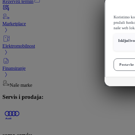
Rezerviši termin
Koristimo kol
pružali funkc
Marketplace
naše web loka
Isključiv
Elektromobilnost
Postavke 
Finansiranje
Naše marke
Servis i prodaja: