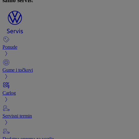
samo servis:
Ponude
Gume i točkovi
Carlog
Servisni termin
Dodatna oprema za vozilo