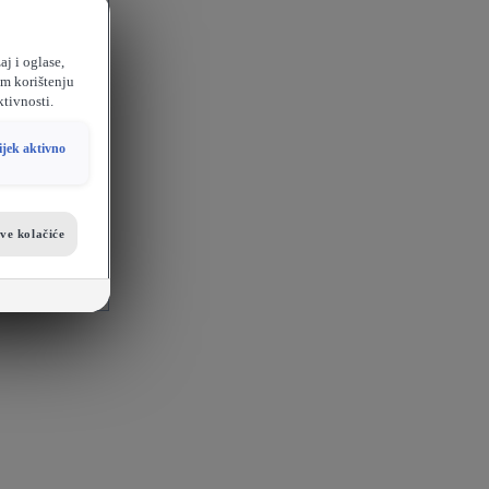
aj i oglase,
em korištenju
ktivnosti.
ijek aktivno
sve kolačiće