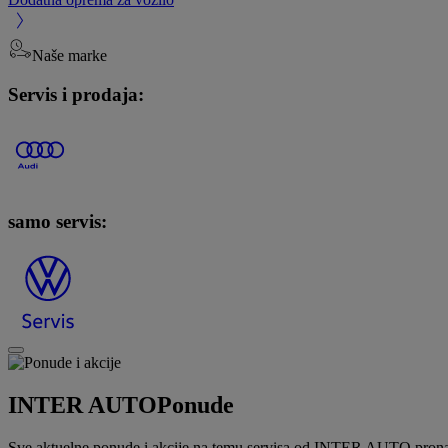
Naše marke
Servis i prodaja:
samo servis:
INTER AUTO
Ponude
Sve aktuelne ponude i akcije na temu servisa od INTER AUTO pronać