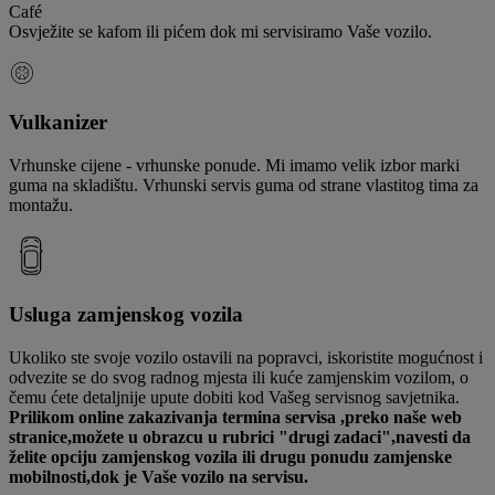
Café
Osvježite se kafom ili pićem dok mi servisiramo Vaše vozilo.
Vulkanizer
Vrhunske cijene - vrhunske ponude. Mi imamo velik izbor marki
guma na skladištu. Vrhunski servis guma od strane vlastitog tima za
montažu.
Usluga zamjenskog vozila
Ukoliko ste svoje vozilo ostavili na popravci, iskoristite mogućnost i
odvezite se do svog radnog mjesta ili kuće zamjenskim vozilom, o
čemu ćete detaljnije upute dobiti kod Vašeg servisnog savjetnika.
Prilikom online zakazivanja termina servisa ,preko naše web
stranice,možete u obrazcu u rubrici "drugi zadaci",navesti da
želite opciju zamjenskog vozila ili drugu ponudu zamjenske
mobilnosti,dok je Vaše vozilo na servisu.