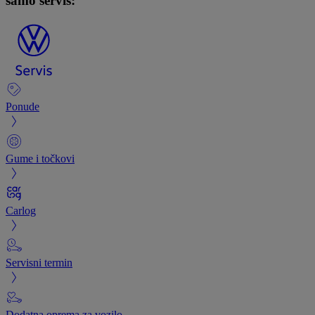
samo servis:
Ponude
Gume i točkovi
Carlog
Servisni termin
Dodatna oprema za vozilo