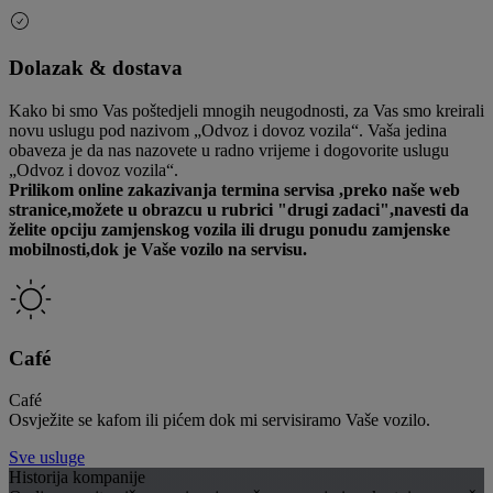
Dolazak & dostava
Kako bi smo Vas poštedjeli mnogih neugodnosti, za Vas smo kreirali
novu uslugu pod nazivom „Odvoz i dovoz vozila“. Vaša jedina
obaveza je da nas nazovete u radno vrijeme i dogovorite uslugu
„Odvoz i dovoz vozila“.
Prilikom online zakazivanja termina servisa ,preko naše web
stranice,možete u obrazcu u rubrici "drugi zadaci",navesti da
želite opciju zamjenskog vozila ili drugu ponudu zamjenske
mobilnosti,dok je Vaše vozilo na servisu.
Café
Café
Osvježite se kafom ili pićem dok mi servisiramo Vaše vozilo.
Sve usluge
Historija kompanije