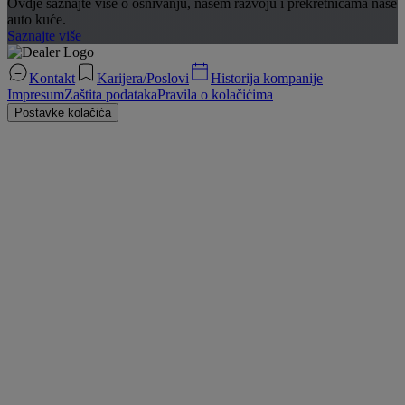
Ovdje saznajte više o osnivanju, našem razvoju i prekretnicama naše
auto kuće.
Saznajte više
Kontakt
Karijera/Poslovi
Historija kompanije
Impresum
Zaštita podataka
Pravila o kolačićima
Postavke kolačića