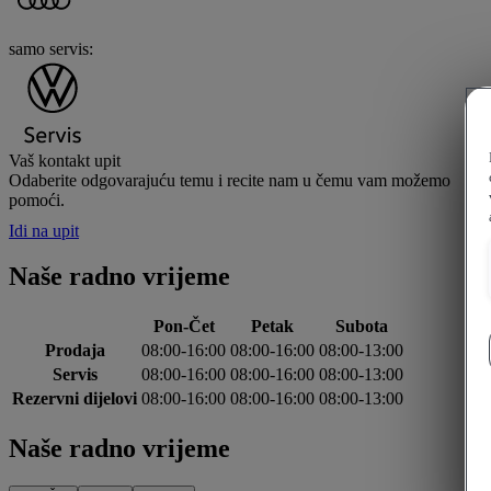
samo servis:
Vaš kontakt upit
Odaberite odgovarajuću temu i recite nam u čemu vam možemo
pomoći.
Idi na upit
Naše radno vrijeme
Pon-Čet
Petak
Subota
Prodaja
08:00-16:00
08:00-16:00
08:00-13:00
Servis
08:00-16:00
08:00-16:00
08:00-13:00
Rezervni dijelovi
08:00-16:00
08:00-16:00
08:00-13:00
Naše radno vrijeme