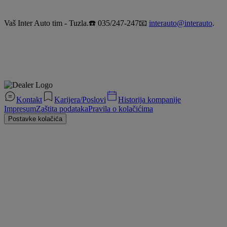
Vaš Inter Auto tim - Tuzla.☎️ 035/247-247📧
interauto@interauto
.
Kontakt
Karijera/Poslovi
Historija kompanije
Impresum
Zaštita podataka
Pravila o kolačićima
Postavke kolačića