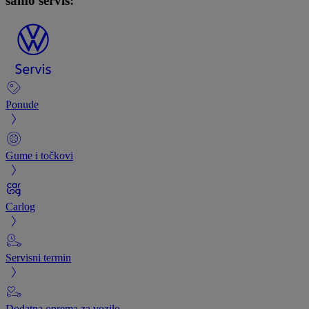
samo servis:
Ponude
Gume i točkovi
Carlog
Servisni termin
Dodatna oprema za vozilo