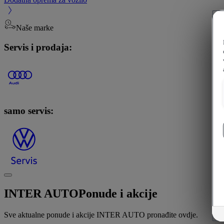
Naše marke
Servis i prodaja:
samo servis:
INTER AUTO
Ponude i akcije
Sve aktualne ponude i akcije INTER AUTO pronađite ovdje.