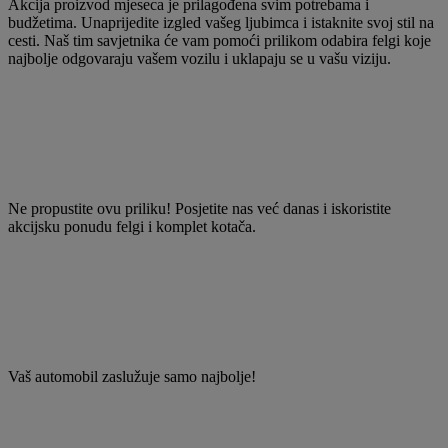
Akcija proizvod mjeseca je prilagođena svim potrebama i
budžetima. Unaprijedite izgled vašeg ljubimca i istaknite svoj stil na
cesti. Naš tim savjetnika će vam pomoći prilikom odabira felgi koje
najbolje odgovaraju vašem vozilu i uklapaju se u vašu viziju.
Ne propustite ovu priliku! Posjetite nas već danas i iskoristite
akcijsku ponudu felgi i komplet kotača.
Vaš automobil zaslužuje samo najbolje!