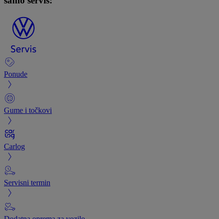
samo servis:
Ponude
Gume i točkovi
Carlog
Servisni termin
Dodatna oprema za vozilo