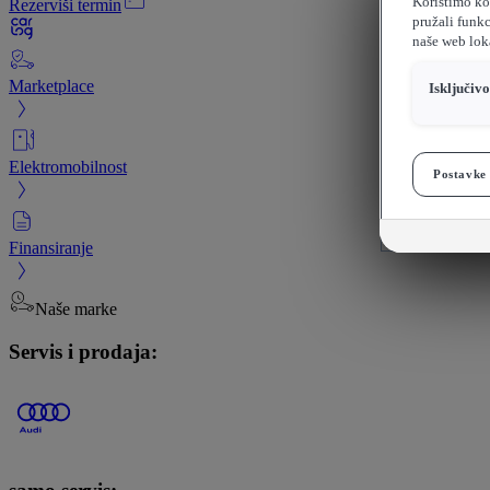
Koristimo kol
Rezerviši termin
pružali funkc
naše web loka
Marketplace
Isključiv
Elektromobilnost
Postavke 
Finansiranje
Naše marke
Servis i prodaja: