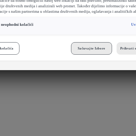
ačiće da bismo omogućili našoj web lokaciji da radi pravilno, personalizirali sadrž
ije društvenih medija i analizirali web promet. Također dijelimo informacije o vaš
cije s našim partnerima u oblastima društvenih medija, oglašavanja i analitičkih a
o neophodni kolačići
Uv
kolačića
Sačuvajte Izbore
Prihvati 