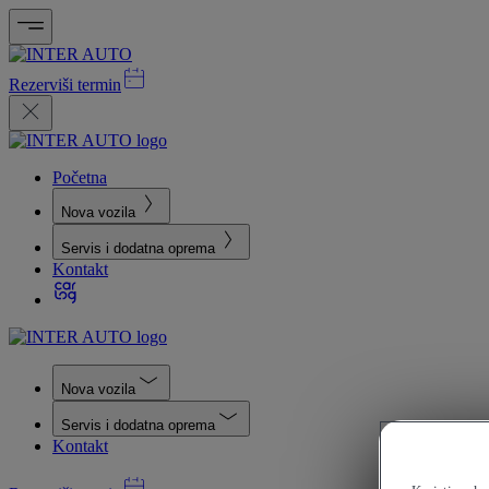
Rezerviši termin
Početna
Nova vozila
Servis i dodatna oprema
Kontakt
Nova vozila
Servis i dodatna oprema
Kontakt