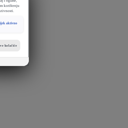
aj i oglase,
em korištenju
ktivnosti.
ijek aktivno
sve kolačiće