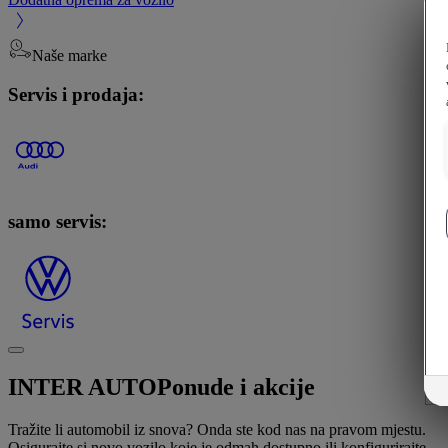
Naše marke
Servis i prodaja:
samo servis:
INTER AUTO
Ponude i akcije
Tražite li automobil iz snova? Onda ste kod nas na pravom mjestu.
Osigurajte si novo vozilo koje je odmah dostupno ili konfigurirajte