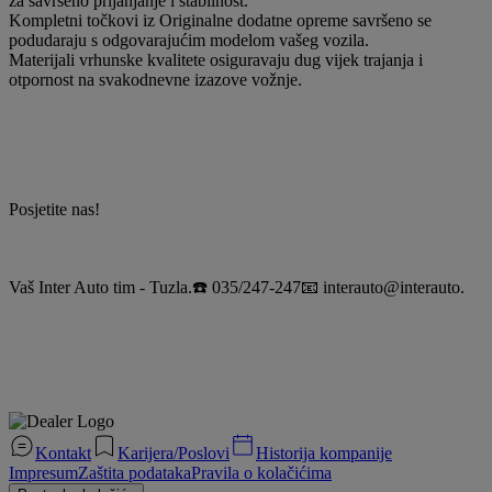
za savršeno prijanjanje i stabilnost.
Kompletni točkovi iz Originalne dodatne opreme savršeno se
podudaraju s odgovarajućim modelom vašeg vozila.
Materijali vrhunske kvalitete osiguravaju dug vijek trajanja i
otpornost na svakodnevne izazove vožnje.
Posjetite nas!
Vaš Inter Auto tim - Tuzla.☎️ 035/247-247📧 interauto@interauto.
Kontakt
Karijera/Poslovi
Historija kompanije
Impresum
Zaštita podataka
Pravila o kolačićima