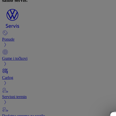
samo servis:
Ponude
Gume i točkovi
Carlog
Servisni termin
Dodatna oprema za vozilo