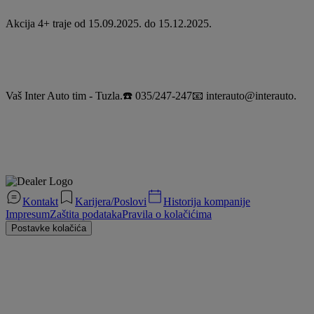
Akcija 4+ traje od 15.09.2025. do 15.12.2025.
Vaš Inter Auto tim - Tuzla.☎️ 035/247-247📧 interauto@interauto.
Kontakt
Karijera/Poslovi
Historija kompanije
Impresum
Zaštita podataka
Pravila o kolačićima
Postavke kolačića