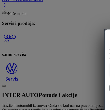
Naše marke
Servis i prodaja:
samo servis:
INTER AUTO
Ponude i akcije
Tražite li automobil iz snova? Onda ste kod nas na pravom mjestu.
Osigurajte si novo vozilo koje je odmah dostupno ili konfigurirajte