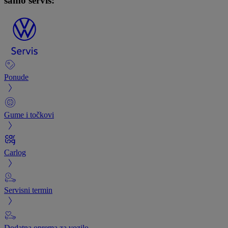
samo servis:
Ponude
Gume i točkovi
Carlog
Servisni termin
Dodatna oprema za vozilo