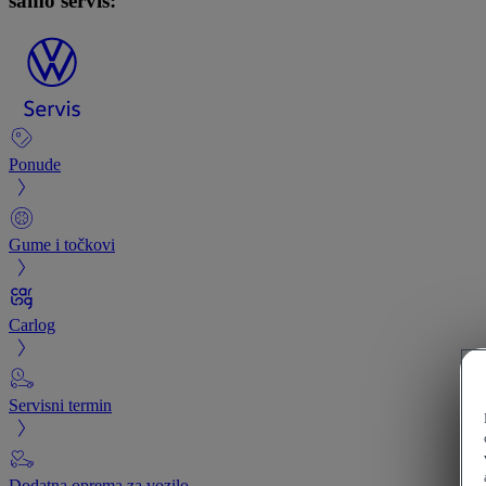
samo servis:
Ponude
Gume i točkovi
Carlog
Servisni termin
Dodatna oprema za vozilo