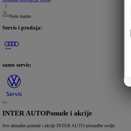
Naše marke
Servis i prodaja:
samo servis:
INTER AUTO
Ponude i akcije
Sve aktualne ponude i akcije INTER AUTO pronađite ovdje.