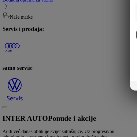
Naše marke
Servis i prodaja:
samo servis:
INTER AUTO
Ponude i akcije
Audi već danas oblikuje svijet sutrašnjice. Uz progresivnu
tehnologiju, strastvenu kreativnost i novim društvenim