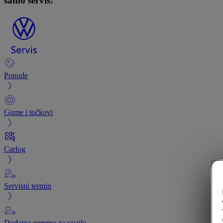
samo servis:
Ponude
Gume i točkovi
Carlog
Servisni termin
Dodatna oprema za vozilo