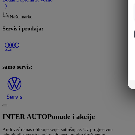
Naše marke
Servis i prodaja:
samo servis:
INTER AUTO
Ponude i akcije
Audi već danas oblikuje svijet sutrašnjice. Uz progresivnu
tehnologiju, strastvenu kreativnost i novim društvenim