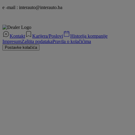
e -mail : interauto@interauto.ba
Kontakt
Karijera/Poslovi
Historija kompanije
Impresum
Zaštita podataka
Pravila o kolačićima
Postavke kolačića