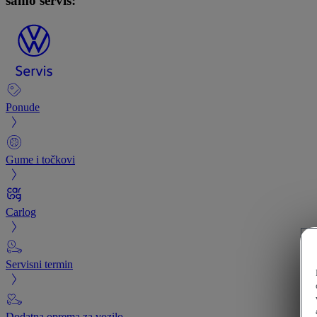
samo servis:
Ponude
Gume i točkovi
Carlog
Servisni termin
Dodatna oprema za vozilo