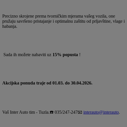
Precizno skrojene prema tvorničkim mjerama vašeg vozila, one
pružaju savršeno pristajanje i optimalnu zaštitu od prljavštine, vlage i
habanja.
Sada ih možete nabaviti uz
15% popusta
!
Akcijska ponuda traje od 01.03. do 30.04.2026.
Vaš Inter Auto tim - Tuzla.☎️ 035/247-247📧
interauto@interauto
.