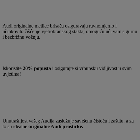
Audi originalne metlice brisača osiguravaju ravnomjerno i
učinkovito čišćenje vjetrobranskog stakla, omogućujući vam sigurnu
i bezbrižnu vožnju.
Iskoristite
20% popusta
i osigurajte si vrhunsku vidljivost u svim
uvjetima!
Unutrašnjost vašeg Audija zaslužuje savršenu čistoću i zaštitu, a za
to su idealne
originalne Audi prostirke.