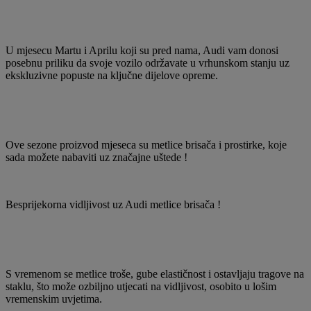
U mjesecu Martu i Aprilu koji su pred nama, Audi vam donosi
posebnu priliku da svoje vozilo održavate u vrhunskom stanju uz
ekskluzivne popuste na ključne dijelove opreme.
Ove sezone proizvod mjeseca su metlice brisača i prostirke, koje
sada možete nabaviti uz značajne uštede !
Besprijekorna vidljivost uz Audi metlice brisača !
S vremenom se metlice troše, gube elastičnost i ostavljaju tragove na
staklu, što može ozbiljno utjecati na vidljivost, osobito u lošim
vremenskim uvjetima.