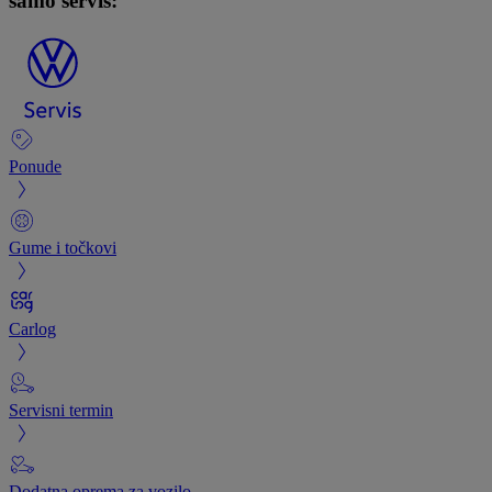
samo servis:
Ponude
Gume i točkovi
Carlog
Servisni termin
Dodatna oprema za vozilo