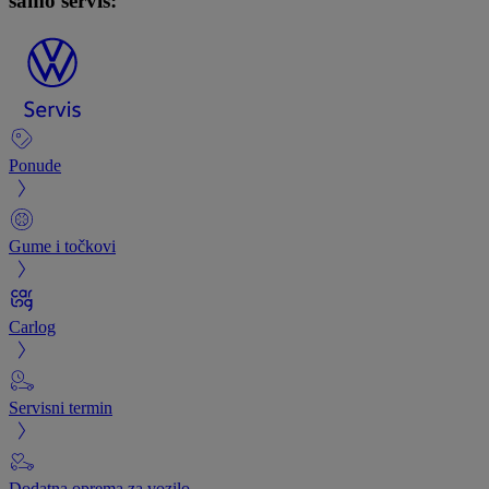
samo servis:
Ponude
Gume i točkovi
Carlog
Servisni termin
Dodatna oprema za vozilo