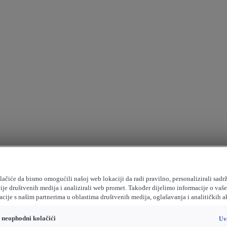
ačiće da bismo omogućili našoj web lokaciji da radi pravilno, personalizirali sadrž
ije društvenih medija i analizirali web promet. Također dijelimo informacije o vaš
cije s našim partnerima u oblastima društvenih medija, oglašavanja i analitičkih a
o neophodni kolačići
Uv