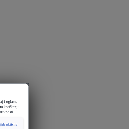
aj i oglase,
em korištenju
ktivnosti.
ijek aktivno