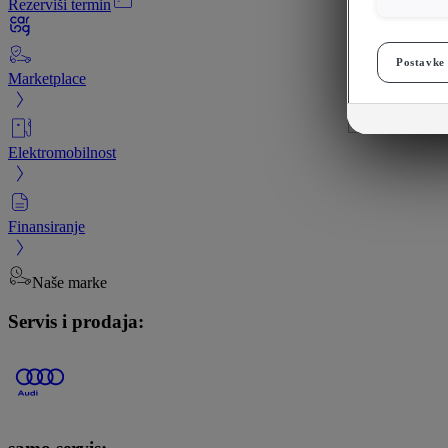
Rezerviši termin
Postavke 
Marketplace
Elektromobilnost
Finansiranje
Naše marke
Servis i prodaja: