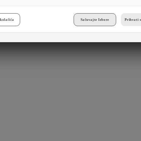
kolačića
Sačuvajte Izbore
Prihvati 