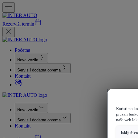
Rezerviši termin
Početna
Nova vozila
Servis i dodatna oprema
Kontakt
Koristimo kol
Nova vozila
pružali funkc
naše web loka
Servis i dodatna oprema
Kontakt
Isključiv