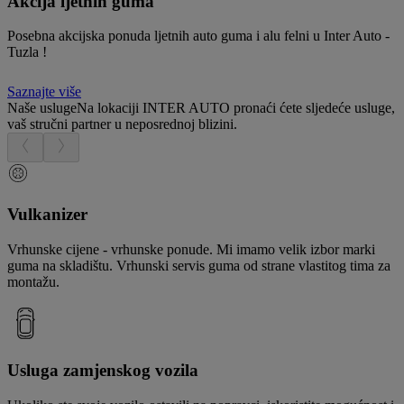
Akcija ljetnih guma
Posebna akcijska ponuda ljetnih auto guma i alu felni u Inter Auto -
Tuzla !
Saznajte više
Naše usluge
Na lokaciji INTER AUTO pronaći ćete sljedeće usluge,
vaš stručni partner u neposrednoj blizini.
Vulkanizer
Vrhunske cijene - vrhunske ponude. Mi imamo velik izbor marki
guma na skladištu. Vrhunski servis guma od strane vlastitog tima za
montažu.
Usluga zamjenskog vozila