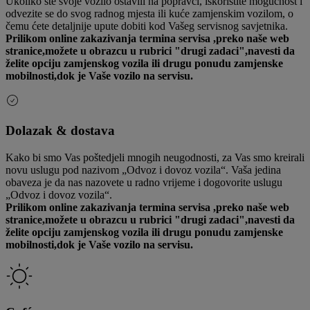
Ukoliko ste svoje vozilo ostavili na popravci, iskoristite mogućnost i
odvezite se do svog radnog mjesta ili kuće zamjenskim vozilom, o
čemu ćete detaljnije upute dobiti kod Vašeg servisnog savjetnika.
Prilikom online zakazivanja termina servisa ,preko naše web
stranice,možete u obrazcu u rubrici "drugi zadaci",navesti da
želite opciju zamjenskog vozila ili drugu ponudu zamjenske
mobilnosti,dok je Vaše vozilo na servisu.
Dolazak & dostava
Kako bi smo Vas poštedjeli mnogih neugodnosti, za Vas smo kreirali
novu uslugu pod nazivom „Odvoz i dovoz vozila“. Vaša jedina
obaveza je da nas nazovete u radno vrijeme i dogovorite uslugu
„Odvoz i dovoz vozila“.
Prilikom online zakazivanja termina servisa ,preko naše web
stranice,možete u obrazcu u rubrici "drugi zadaci",navesti da
želite opciju zamjenskog vozila ili drugu ponudu zamjenske
mobilnosti,dok je Vaše vozilo na servisu.