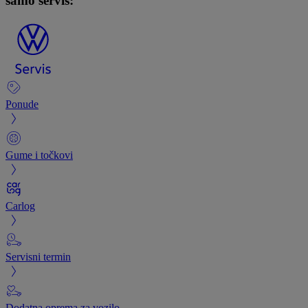
samo servis:
Ponude
Gume i točkovi
Carlog
Servisni termin
Dodatna oprema za vozilo