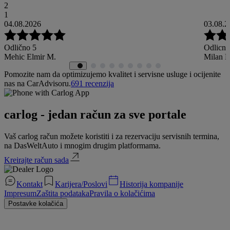
2
1
04.08.2026
03.08.2
Odlično 5
Odlicno
Mehic Elmir M.
Milan K
Pomozite nam da optimizujemo kvalitet i servisne usluge i ocijenite
nas na CarAdvisoru.
691
recenzija
carlog - jedan račun za sve portale
Vaš carlog račun možete koristiti i za rezervaciju servisnih termina,
na DasWeltAuto i mnogim drugim platformama.
Kreirajte račun sada
Kontakt
Karijera/Poslovi
Historija kompanije
Impresum
Zaštita podataka
Pravila o kolačićima
Postavke kolačića