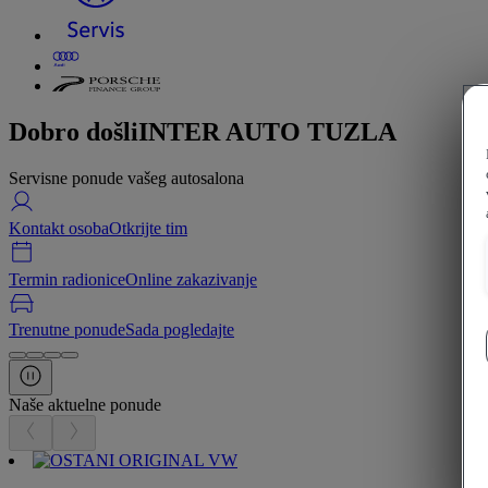
Dobro došli
INTER AUTO TUZLA
Servisne ponude vašeg autosalona
Kontakt osoba
Otkrijte tim
Termin radionice
Online zakazivanje
Trenutne ponude
Sada pogledajte
Naše aktuelne ponude